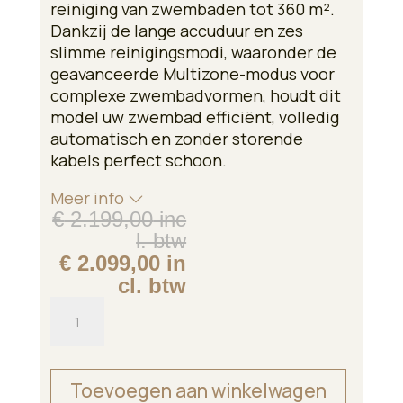
reiniging van zwembaden tot 360 m².
Dankzij de lange accuduur en zes
slimme reinigingsmodi, waaronder de
geavanceerde Multizone-modus voor
complexe zwembadvormen, houdt dit
model uw zwembad efficiënt, volledig
automatisch en zonder storende
kabels perfect schoon.
Meer info
€
2.199,00
Oorspronkelijke
Huidige
€
2.099,00
prijs
prijs
was:
is:
Beatbot
€ 2.199,00.
€ 2.099,00.
Aquasense
2
Pro
Toevoegen aan winkelwagen
aantal