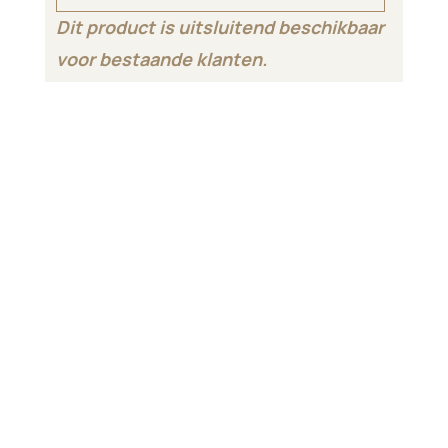
Dit product is uitsluitend beschikbaar
voor bestaande klanten.
5-in-1 reiniging: oppervlak,
waterlijn, bodem, wanden en
waterzuivering
13.400mAh batterij met tot 11
uur onafgebroken
oppervlaktereiniging
Optimale routeplanning en
volledige dekking dankzij 22
precisiesensoren
Ongekende reinigingskracht
voor grote zwembaden tot wel