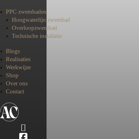
PPC zwembaden
Hoogwaterlijn zwembad
Overloopzwembad
Technische installatie
Blogs
Realisaties
Werkwijze
Shop
Over ons
Contact

