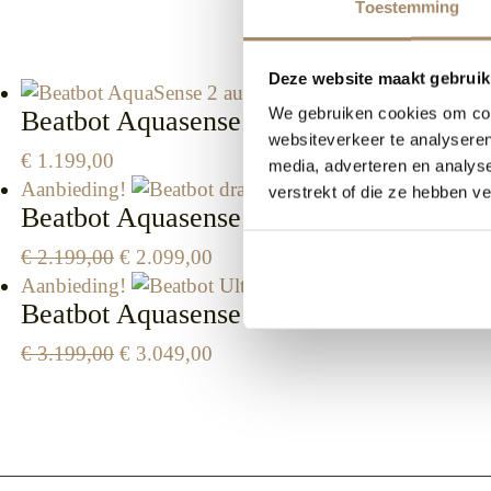
Toestemming
Deze website maakt gebruik
We gebruiken cookies om cont
Beatbot Aquasense 2
websiteverkeer te analyseren
€
1.199,00
media, adverteren en analys
Aanbieding!
verstrekt of die ze hebben v
Beatbot Aquasense 2 Pro
Oorspronkelijke
Huidige
€
2.199,00
€
2.099,00
prijs
prijs
Aanbieding!
Beatbot Aquasense 2 Ultra
was:
is:
€ 2.199,00.
€ 2.099,00.
Oorspronkelijke
Huidige
€
3.199,00
€
3.049,00
prijs
prijs
was:
is:
€ 3.199,00.
€ 3.049,00.