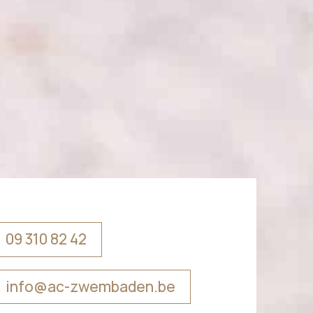
09 310 82 42
info@ac-zwembaden.be