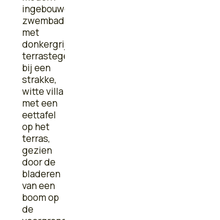
Realisatie
Gullegem
VRIJBLIJVENDE
OFFERTE